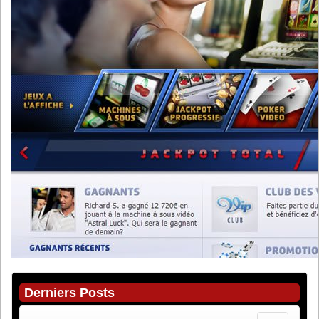
Derniers Posts