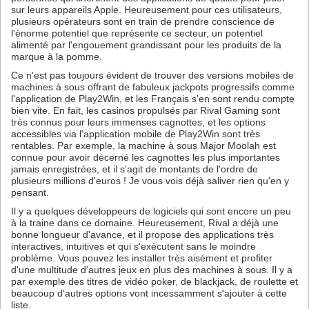
sur leurs appareils Apple. Heureusement pour ces utilisateurs,
plusieurs opérateurs sont en train de prendre conscience de
l'énorme potentiel que représente ce secteur, un potentiel
alimenté par l'engouement grandissant pour les produits de la
marque à la pomme.
Ce n'est pas toujours évident de trouver des versions mobiles de
machines à sous offrant de fabuleux jackpots progressifs comme
l'application de Play2Win, et les Français s'en sont rendu compte
bien vite. En fait, les casinos propulsés par Rival Gaming sont
très connus pour leurs immenses cagnottes, et les options
accessibles via l'application mobile de Play2Win sont très
rentables. Par exemple, la machine à sous Major Moolah est
connue pour avoir décerné les cagnottes les plus importantes
jamais enregistrées, et il s'agit de montants de l'ordre de
plusieurs millions d'euros ! Je vous vois déjà saliver rien qu'en y
pensant.
Il y a quelques développeurs de logiciels qui sont encore un peu
à la traine dans ce domaine. Heureusement, Rival a déjà une
bonne longueur d'avance, et il propose des applications très
interactives, intuitives et qui s'exécutent sans le moindre
problème. Vous pouvez les installer très aisément et profiter
d'une multitude d'autres jeux en plus des machines à sous. Il y a
par exemple des titres de vidéo poker, de blackjack, de roulette et
beaucoup d'autres options vont incessamment s'ajouter à cette
liste.