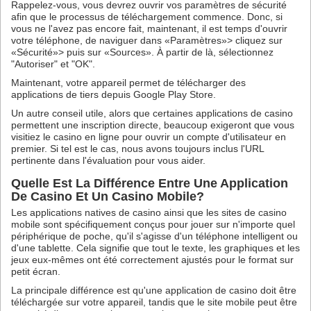
Rappelez-vous, vous devrez ouvrir vos paramètres de sécurité
afin que le processus de téléchargement commence. Donc, si
vous ne l'avez pas encore fait, maintenant, il est temps d'ouvrir
votre téléphone, de naviguer dans «Paramètres»> cliquez sur
«Sécurité»> puis sur «Sources». À partir de là, sélectionnez
"Autoriser" et "OK".
Maintenant, votre appareil permet de télécharger des
applications de tiers depuis Google Play Store.
Un autre conseil utile, alors que certaines applications de casino
permettent une inscription directe, beaucoup exigeront que vous
visitiez le casino en ligne pour ouvrir un compte d'utilisateur en
premier. Si tel est le cas, nous avons toujours inclus l'URL
pertinente dans l'évaluation pour vous aider.
Quelle Est La Différence Entre Une Application
De Casino Et Un Casino Mobile?
Les applications natives de casino ainsi que les sites de casino
mobile sont spécifiquement conçus pour jouer sur n'importe quel
périphérique de poche, qu'il s'agisse d'un téléphone intelligent ou
d'une tablette. Cela signifie que tout le texte, les graphiques et les
jeux eux-mêmes ont été correctement ajustés pour le format sur
petit écran.
La principale différence est qu'une application de casino doit être
téléchargée sur votre appareil, tandis que le site mobile peut être