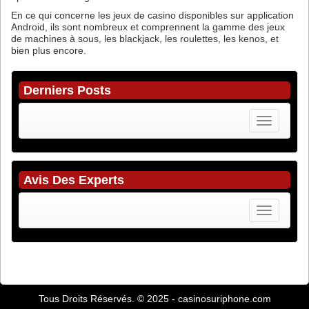
En ce qui concerne les jeux de casino disponibles sur application
Android, ils sont nombreux et comprennent la gamme des jeux
de machines à sous, les blackjack, les roulettes, les kenos, et
bien plus encore.
Derniers Posts
Toggle
navigation
Avis Des Experts
Toggle
navigation
Tous Droits Réservés. © 2025 -
casinosuriphone.com