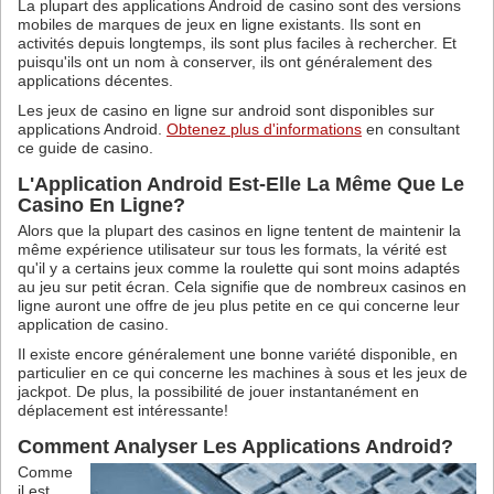
La plupart des applications Android de casino sont des versions
mobiles de marques de jeux en ligne existants. Ils sont en
activités depuis longtemps, ils sont plus faciles à rechercher. Et
puisqu'ils ont un nom à conserver, ils ont généralement des
applications décentes.
Les jeux de casino en ligne sur android sont disponibles sur
applications Android.
Obtenez plus d'informations
en consultant
ce guide de casino.
L'Application Android Est-Elle La Même Que Le
Casino En Ligne?
Alors que la plupart des casinos en ligne tentent de maintenir la
même expérience utilisateur sur tous les formats, la vérité est
qu'il y a certains jeux comme la roulette qui sont moins adaptés
au jeu sur petit écran. Cela signifie que de nombreux casinos en
ligne auront une offre de jeu plus petite en ce qui concerne leur
application de casino.
Il existe encore généralement une bonne variété disponible, en
particulier en ce qui concerne les machines à sous et les jeux de
jackpot. De plus, la possibilité de jouer instantanément en
déplacement est intéressante!
Comment Analyser Les Applications Android?
Comme
il est