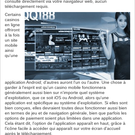
consulté directement via votre navigateur web, aucun
téléchargement requis.
Certains
casinos
en ligne
offriront
à la fois
un site
mobile
ainsi
qu'une
application Android; d'autres auront l'un ou l'autre. Une chose à
garder à l'esprit est qu'un casino mobile fonctionnera
généralement aussi bien sur n'importe quel système
d'exploitation, que ce soit iOS ou Android, alors qu'une
application est spécifique au système d'exploitation. Si elles sont
bien conçues, elles devraient toutes deux fonctionner aussi bien
en termes de jeu et de navigation générale, bien que parfois les
options de paiement soient plus limitées dans une application.
Cela étant dit, l'option de l'application apparaît en haut, grâce à
l'icône facile à accéder qui apparaît sur votre écran d'accueil
après le téléchargement.